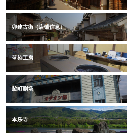
卯建古街（店铺信息）
蓝染工房
脇町剧场
本乐寺